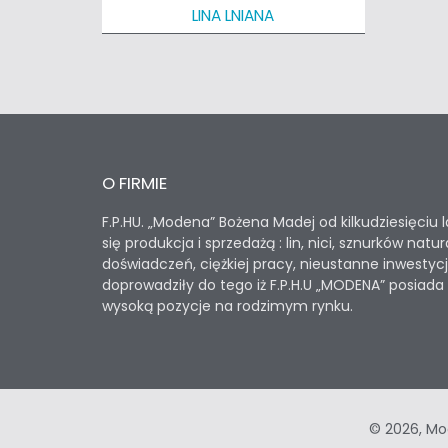
LINA LNIANA
O FIRMIE
F.P.HU. „Modena” Bożena Madej od kilkudziesięciu 
się produkcja i sprzedażą : lin, nici, sznurków nat
doświadczeń, ciężkiej pracy, nieustanne inwestyc
doprowadziły do tego iż F.P.H.U „MODENA” posiad
wysoką pozycje na rodzimym rynku.
© 2026, Mod