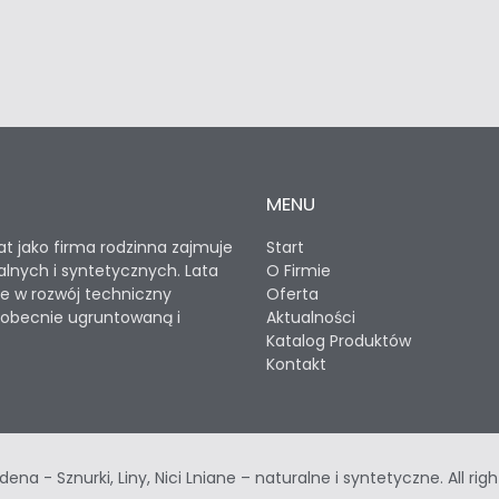
MENU
lat jako firma rodzinna zajmuje
Start
uralnych i syntetycznych. Lata
O Firmie
je w rozwój techniczny
Oferta
a obecnie ugruntowaną i
Aktualności
Katalog Produktów
Kontakt
ena - Sznurki, Liny, Nici Lniane – naturalne i syntetyczne. All righ