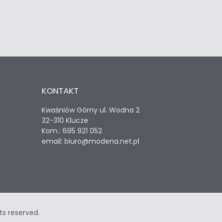
KONTAKT
Kwaśniów Górny ul. Wodna 2
32-310 Klucze
Kom.: 695 921 052
email: biuro@modena.net.pl
ts reserved.